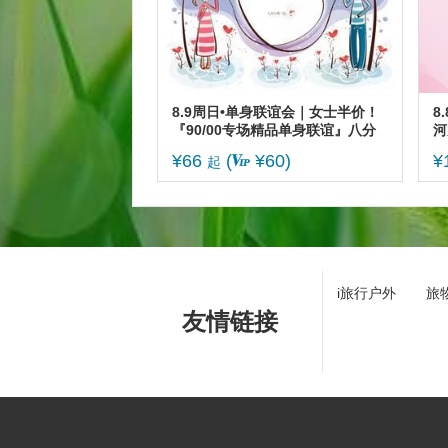
8.9周日•单身联谊会｜女士半价！
8
『90/00专场精品单身联谊』八分
河
钟高效遇青春良缘|现场核证验，为
虾
¥66
(
¥60)
¥
起
你严把第一关
凉
i旅行户外
旅
友情链接