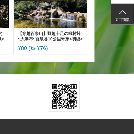
返回顶部
的
【穿越百泉山】野趣十足の椴树岭
>
~大瀑布~百泉谷10公里环穿<初级>
¥80
(
¥76)