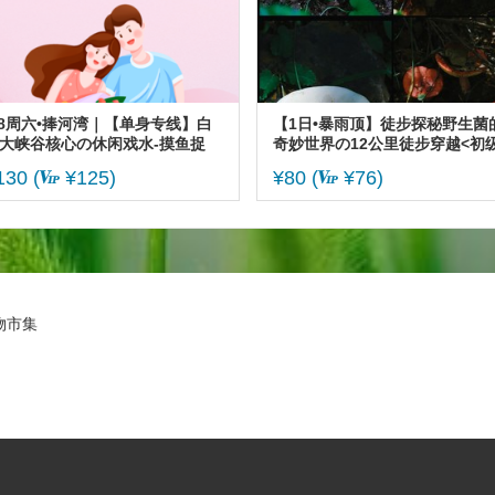
.8周六•捧河湾｜【单身专线】白
【1日•暴雨顶】徒步探秘野生菌
大峡谷核心の休闲戏水-摸鱼捉
奇妙世界の12公里徒步穿越<初级
-千尺瀑布-天空之境-拍照打卡-清
130
(
¥125)
¥80
(
¥76)
密云行
物市集