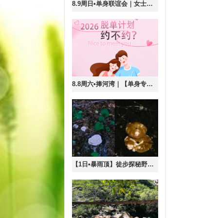
8.9周日•单身联谊会｜女士半价！『90/00专场精品单身联谊』八分钟高效遇青春良缘|现场核证验，为你严把第一关
8.8周六•捧河湾｜【单身专线】白河大峡谷核心の休闲戏水-摸鱼捉虾-千尺瀑布-天空之境-拍照打卡-清凉密云行
【1日•暴雨顶】徒步探秘野生菌的奇妙世界の12公里徒步穿越<初级>