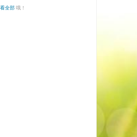
看全部
哦！