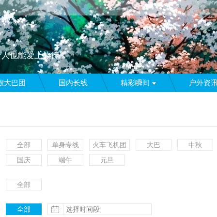
个人也能爱上旅行
假大巴团
国内长线
精彩瞬间
户外资
全部
单身专线
火车飞机团
大巴
中秋
国庆
端午
元旦
全部
更多
全部