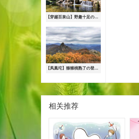
【穿越百泉山】野趣十足の椴树岭~大瀑布~百泉谷10公里环穿<初级>
【凤凰坨】猕猴桃熟了の登天驾雾之感-杏树台-凤凰坨11公里穿越<初级>
相关推荐